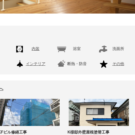
内装
浴室
洗面所
り
インテリア
断熱・防音
その他
へ
KFビル修繕工事
K様邸外壁屋根塗替工事